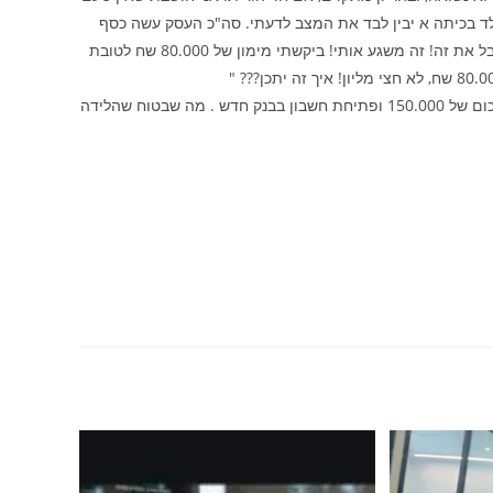
ילד בכיתה א יבין לבד את המצב לדעתי. סה"כ העסק עשה כסף
מאז שנפתח, אולם שנה שעברה והשנה היתה ירידה בהכנסה, והבנק לא מוכן לקבל את זה! זה משגע אותי! ביקשתי מימון של 80.000 שח לטובת
מתוך פגישת אבחון לפני שבועיים אצלי במשרד, ברוך השם השבוע גייסתי לה סכום של 150.000 ופתיחת חשבון בבנק חדש . מה שבטוח שהלידה