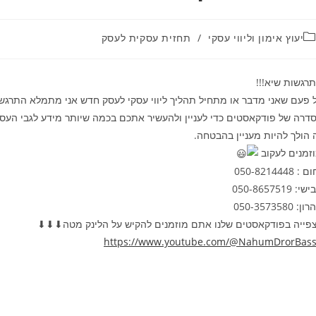
יעוץ אימון וליווי עסקי
/
תחזית עסקית לעסק
רגשות שיא!!!
 פעם שאני מדבר או מתחיל תהליך ליווי עסקי לעסק חדש אני מתמלא התרגשו
דרה של פודקאסטים כדי לעניין ולהעשיר אתכם בכמה שיותר מידע לגבי הע
 הולך להיות מעניין בהבטחה.
זמנים לעקוב
: 050-8214448
י: 050-8657519
ן: 050-3573580
פייה בפודקאסטים שלנו אתם מוזמנים להקיש על הלינק מטה⬇⬇⬇
https://www.youtube.com/@NahumDrorBas