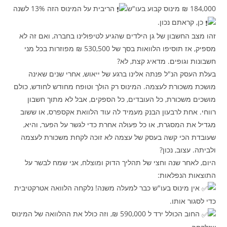
184,000 ₪ מינוס קבוע בעו"ש
הריבית על המינוס הזה 13% לשנה
כן, קראתם נכון.
זהו מצב החשבון של גן הילדים שהגיע לטיפולינו בחברה, ואם זה לא
מספיק, אז תוסיפו הלוואות בסך של 530,500 ₪ מפוזרות בכל מני
חשבונות וגופים. מדאיג קצת, לא?
בעלת העסק הנ"ל פנתה אלינו ברגע של ייאוש, אחרי שנים שאינה
מושכת משכורת לעצמה. המינוס רק הולך וטופח מחודש לחודש, כולם
מושכים משכורת, כל העובדים, כל הספקים, אבל לא מתוך חשבון
רווחי. אחת לרבעון הבנק מעמיד לה עוד הלוואת אקספרס, או ששוב
מגדיל את המסגרת, או כל פעולה אחרת כדי לגשר על הפער, והיא,
שעובדת הכי קשה בעסק של עצמה לא זוכה לקחת משכורת לעצמה
ולביתה. עצוב, נכון?
היום, לאחר שנה וחצי של תהליך הדוק ומוצלח, אני שמח לבשר על
התוצאות הנפלאות:
אין מינוס בעו"ש כבר למעלה משנה! נלקחה הלוואה אטרקטיבית
כדי לסגור אותו.
החוב הכולל ירד ל 590,000 ₪, וזה כולל את ההלוואה של המינוס