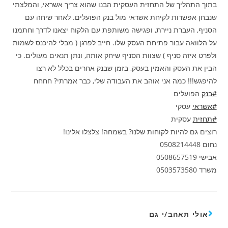
בתוך התהליך של התחזית העסקית הבנו שהוא צריך אשראי, והמלצתי
שנבחן אפשרות לקיחת אשראי מול בנק הפועלים. לאחר שיחה עם
הסניף, העברת ניירת, ופגישה משותפת עם הלקוח יצאנו לדרך וחתמנו
על הלוואה עבור פתיחת העסק שלו. חייב לפרגן ( מבלי להיכנס לשמות
ולפרט איזה סניף ) שצוות הסניף שיחק אותה, ונתן תנאים מעולים. כי
הבין את העסק והאמין בעסק, בזמן שבנק אחרים בכלל לא רצו
להיפגש!!! כמה אני אוהב את העבודה שלי, כבר אמרתי? חחחח
#בנק
הפועלים
#אשראי
עסקי
#תחזית
עסקית
רוצים גם להיות לקוחות שלנו? בשמחה! צלצלו אלינו!
נחום 0508214448
אבישי 0508657519
משרד 0503573580
אולי תאהב/י גם