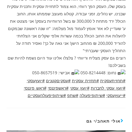
בעסק שלו, העסק הפך רווחי, הוא צמוד לתחזית עסקית ותכנית עסקית
שבנינו, יש נהלים, זמני עבודה, קטלוג מעוצב שממתג אותו, החוב
הכולל ירד מתחת ל 300,000 ₪ בשל הרווחיות בעסק! אני מצטט את
ע' שעדיין לא אזר אומץ לעמוד מול מצלמה: "זו שנה ראשונה שבמקום
להעלות את החוב הכולל בכמה עשרות אלפי שקלים אני הצלחתי
להוריד 200,000 ₪ מהחוב הישן! אני גאה על כך! ואסיר תודה על
התהליך העסקי שעברתי"
רוצים גם עסק מצליח וריווחי ? צלצלו אלינו עוד היום נשמח להיות שם
בשבילכם!
נחום: 050-8214448
אבישי: 050-8657519
#תחזיתעסקית
#תחזית_עסקית
#עסקיםקטנים
#יועץעסקי
#יועץ_עסקי_לחברות
#יועץ_עסקי
#ראשפיננסי
#ראש_פיננסי
#ייעוץעסקי
#שיתופיפעולה
#שתפ
#שיתופיפעולהעסקיים
אולי תאהב/י גם