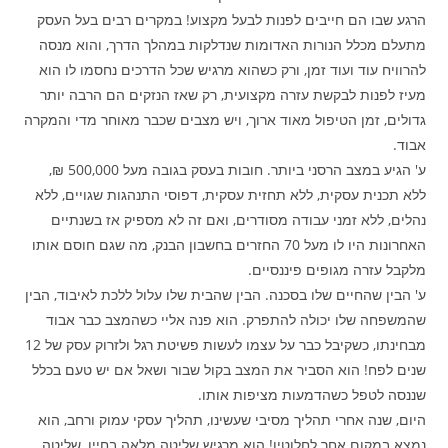
הרגע שבו הם חייבים לפנות לבעל מקצוע! במקרים רבים בעל העסק
מתעלם מכלל הנורות האדומות שנדלקות במהלך הדרך, והוא מנסה
להרוויח עוד ועוד זמן, ורק כשהוא מרגיש שכל הדרכים נחסמו לו הוא
מעיז לפנות לבקשת עזרה מקצועית, רק שאז הנזקים הם הרבה יותר
גדולים, זמן הטיפול מאוד ארוך, ויש מצבים שכבר מאוחר מדי והמקרה
אבוד.
ע' הגיע במצב הרסני ביותר. חובות בעסק בגובה מעל 500,000 ₪,
ללא תכנית עסקית, ללא תחזית עסקית, דפוסי התנהגות שגויים, ללא
נהלים, ללא זמני עבודה מסודרים, ואם זה לא מספיק אז בשנתיים
האחרונות היו לו מעל 70 החזרים בחשבון הבנק, מה שגם חוסם אותו
מלקבל עזרה מגופים פיננסיים.
ע' הבין שהחיים שלו בסכנה. הבין שהבית שלו עלול ללכת לאיבוד, הבין
שהמשפחה שלו יכולה להתפרק. הוא פנה אליי כשהמצב כבר אבוד
מבחינתו, כשקיבל כבר על עצמו לעשות פשיטת רגל ולזרוק עסק של 12
שנים לפח! הוא הסביר את המצב בקול שבור ושאל אם יש טעם בכלל
שננסה לטפל כשהדמעות מציפות אותו.
היום, שנה אחרי תהליך מסיבי שעשינו, תהליך עסקי עמוק ורחב, הוא
נמצא במקום אחר לחלוטין! הוא מרגיש שליטה מלאה בחייו, שליטה